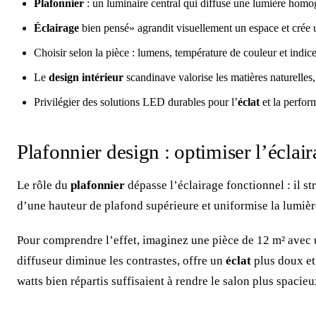
Plafonnier
: un luminaire central qui diffuse une lumière homog
Éclairage
bien pensé» agrandit visuellement un espace et crée
Choisir selon la pièce : lumens, température de couleur et indic
Le
design intérieur
scandinave valorise les matières naturelles,
Privilégier des solutions LED durables pour l’
éclat
et la perfor
Plafonnier design : optimiser l’éclai
Le rôle du
plafonnier
dépasse l’éclairage fonctionnel : il str
d’une hauteur de plafond supérieure et uniformise la lumiè
Pour comprendre l’effet, imaginez une pièce de 12 m² avec 
diffuseur diminue les contrastes, offre un
éclat
plus doux et
watts bien répartis suffisaient à rendre le salon plus spacieu